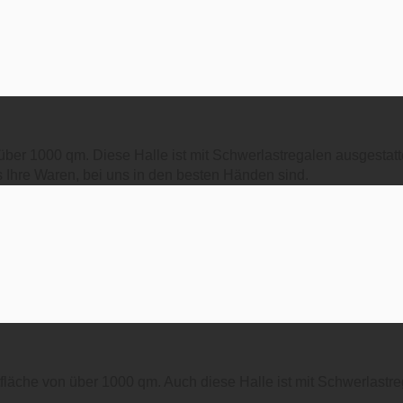
ber 1000 qm. Diese Halle ist mit Schwerlastregalen ausgestatte
 Ihre Waren, bei uns in den besten Händen sind.
läche von über 1000 qm. Auch diese Halle ist mit Schwerlastre