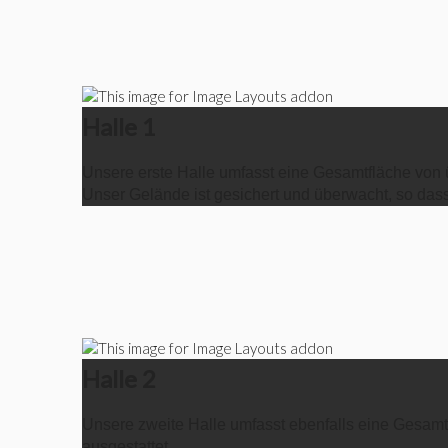
Halle 1
Unsere erste Halle umfasst eine Gesamtfläche von ü
Unser Gelände ist gesichert und überwacht, so dass
Halle 2
Unsere zweite Halle umfasst ebenfalls eine Gesamtf
ausgestattet.