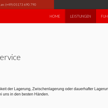
s an: (+49) 05173 690 790
HOME
LEISTUNGEN
FUH
Service
chkeit der Lagerung, Zwischenlagerung oder dauerhafter Lageru
bei uns in den besten Händen.